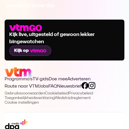
Ga naar De Zomer Van
Kijk live, uitgesteld of gewoon lekker
bingewatchen
Kijk op
Programma's
TV-gids
Doe mee
Adverteren
Route naar VTM
Jobs
FAQ
Nieuwsbrief
Gebruiksvoorwaarden
Cookiebeleid
Privacybeleid
Toegankelijkheidsverklaring
Wedstrijdreglement
Cookie instellingen