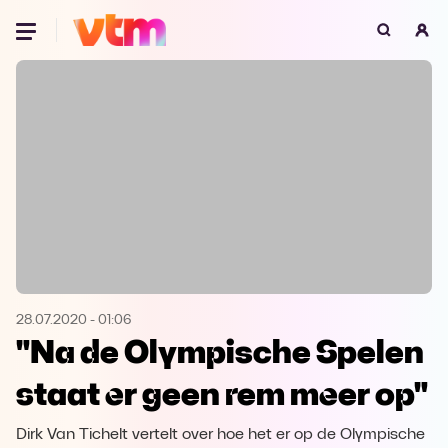
Oeps, browser niet ondersteund
Voor je onze programma's gaat ontdekken,
best je browser updaten of hieronder één
van de ondersteunde browsers
downloaden.
Google Chrome
Download
Firefox
Download
Safari
Download
28.07.2020
-
01:06
"Na de Olympische Spelen
Microsoft Edge
Download
staat er geen rem meer op"
Opera
Download
Dirk Van Tichelt vertelt over hoe het er op de Olympische