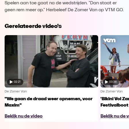
Spelen aan toe gaat na de wedstrijden. "Dan staat er
geen rem meer op." Herbeleef De Zomer Van op VTM GO.
Gerelateerde video's
02:21
03:38
De Zomer Van
De Zomer Van
"We gaan de draad weer opnemen, voor
'Bikini Vol Z
Maxim"
Festivalboot
Bekijk nu de video
Bekijk nu de 