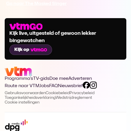
Ga naar The Masked Singer
Kijk live, uitgesteld of gewoon lekker
bingewatchen
Kijk op
Programma's
TV-gids
Doe mee
Adverteren
Route naar VTM
Jobs
FAQ
Nieuwsbrief
Gebruiksvoorwaarden
Cookiebeleid
Privacybeleid
Toegankelijkheidsverklaring
Wedstrijdreglement
Cookie instellingen