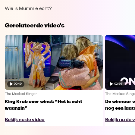
Wie is Mummie echt?
Gerelateerde video's
00:49
02:56
The Masked Singer
The Masked Sing
King Krab over winst: “Het is echt
De winnaar 
waanzin”
nog een laa
Bekijk nu de video
Bekijk nu de 