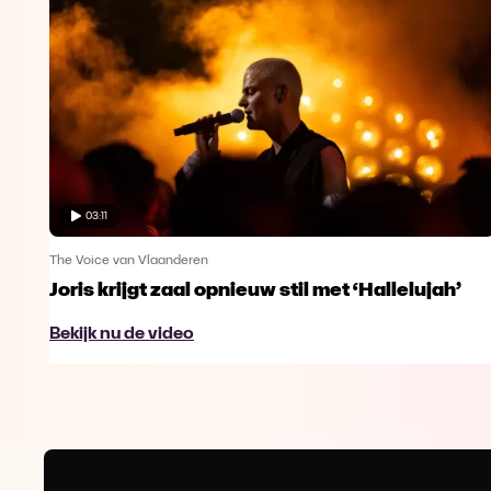
03:11
The Voice van Vlaanderen
Joris krijgt zaal opnieuw stil met ‘Hallelujah’
Bekijk nu de video