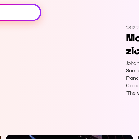
Oeps, browser niet ondersteund
23.12.
Voor je onze programma's gaat ontdekken,
Mo
best je browser updaten of hieronder één
van de ondersteunde browsers
zi
downloaden.
Johan
Google Chrome
Download
Samen
Franc
Firefox
Download
Coach
‘The 
Safari
Download
Microsoft Edge
Download
Opera
Download