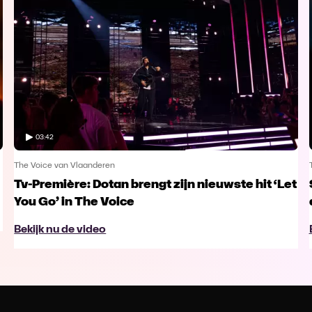
03:42
The Voice van Vlaanderen
Tv-Première: Dotan brengt zijn nieuwste hit ‘Let
You Go’ in The Voice
Bekijk nu de video