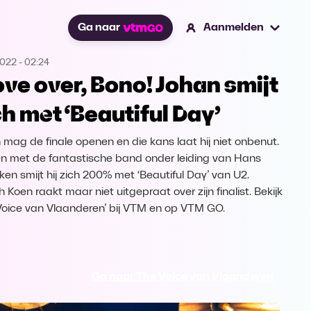
Ga naar
Aanmelden
2022
-
02:24
ve over, Bono! Johan smijt
ch met ‘Beautiful Day’
 mag de finale openen en die kans laat hij niet onbenut.
 met de fantastische band onder leiding van Hans
ken smijt hij zich 200% met ‘Beautiful Day’ van U2.
 Koen raakt maar niet uitgepraat over zijn finalist. Bekijk
Voice van Vlaanderen’ bij VTM en op VTM GO.
Ga naar The Voice van Vlaanderen