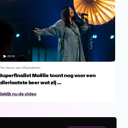
02:56
The Voice van Vlaanderen
The 
Superfinalist Maëlle toont nog voor een
Het
allerlaatste keer wat zij ...
Vl
Bekijk nu de video
Bek