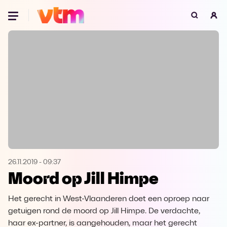
Oeps, browser niet ondersteund
Voor je onze programma's gaat ontdekken,
best je browser updaten of hieronder één
van de ondersteunde browsers
downloaden.
Google Chrome
Download
Firefox
Download
Safari
Download
26.11.2019
-
09:37
Moord op Jill Himpe
Microsoft Edge
Download
Het gerecht in West-Vlaanderen doet een oproep naar
Opera
Download
getuigen rond de moord op Jill Himpe. De verdachte,
haar ex-partner, is aangehouden, maar het gerecht