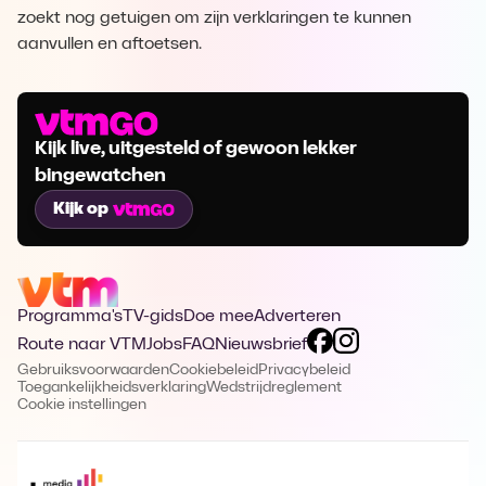
zoekt nog getuigen om zijn verklaringen te kunnen
aanvullen en aftoetsen.
Kijk live, uitgesteld of gewoon lekker
bingewatchen
Kijk op
Programma's
TV-gids
Doe mee
Adverteren
Route naar VTM
Jobs
FAQ
Nieuwsbrief
Gebruiksvoorwaarden
Cookiebeleid
Privacybeleid
Toegankelijkheidsverklaring
Wedstrijdreglement
Cookie instellingen