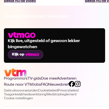
Bekijk nu de video
Bekijk nu de 
Ga naar The Voice van Vlaanderen
Kijk live, uitgesteld of gewoon lekker
bingewatchen
Kijk op
Programma's
TV-gids
Doe mee
Adverteren
Route naar VTM
Jobs
FAQ
Nieuwsbrief
Gebruiksvoorwaarden
Cookiebeleid
Privacybeleid
Toegankelijkheidsverklaring
Wedstrijdreglement
Cookie instellingen