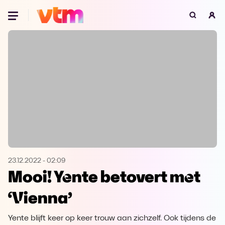
Oeps, browser niet ondersteund
Voor je onze programma's gaat ontdekken,
best je browser updaten of hieronder één
van de ondersteunde browsers
downloaden.
Google Chrome
Download
Firefox
Download
Safari
Download
23.12.2022
-
02:09
Mooi! Yente betovert met
Microsoft Edge
Download
‘Vienna’
Opera
Download
Yente blijft keer op keer trouw aan zichzelf. Ook tijdens de