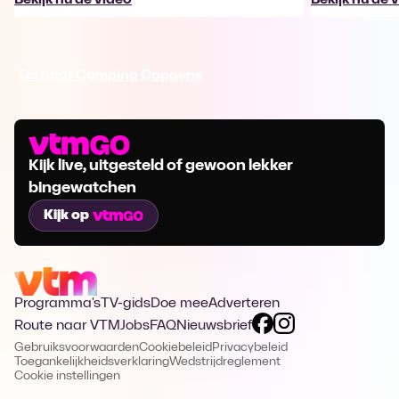
Ga naar Camping Coppens
Kijk live, uitgesteld of gewoon lekker
bingewatchen
Kijk op
Programma's
TV-gids
Doe mee
Adverteren
Route naar VTM
Jobs
FAQ
Nieuwsbrief
Gebruiksvoorwaarden
Cookiebeleid
Privacybeleid
Toegankelijkheidsverklaring
Wedstrijdreglement
Cookie instellingen