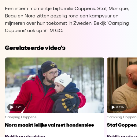
Een intiem momentje bij familie Coppens. Staf, Monique,
Beau en Nora zitten gezellig rond een kampvuur en
mijmeren over hun toekomst in Zweden. Bekijk 'Camping
Coppens' ook op VTM GO.
Gerelateerde video's
01:24
00:45
Camping Coppens
Camping Coppen
Nora maakt lelijke val met hondenslee
Staf Coppens
Bekijk nu de video
Bekijk nu de 