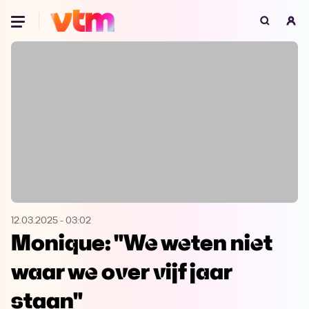
Oeps, browser niet ondersteund
Voor je onze programma's gaat ontdekken,
best je browser updaten of hieronder één
van de ondersteunde browsers
downloaden.
Google Chrome
Download
Firefox
Download
Safari
Download
12.03.2025
-
03:02
Monique: "We weten niet
Microsoft Edge
Download
waar we over vijf jaar
Opera
Download
staan"