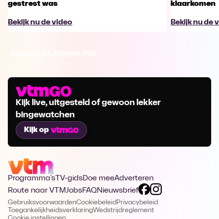
gestrest was
klaarkomen
Bekijk nu de video
Bekijk nu de 
Ga naar Ze Zeggen Dat
Kijk live, uitgesteld of gewoon lekker
bingewatchen
Kijk op
Programma's
TV-gids
Doe mee
Adverteren
Route naar VTM
Jobs
FAQ
Nieuwsbrief
Gebruiksvoorwaarden
Cookiebeleid
Privacybeleid
Toegankelijkheidsverklaring
Wedstrijdreglement
Cookie instellingen