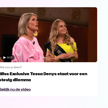
03:17
Wat zou jij doen?
Wat z
Miss Exclusive Tessa Denys staat voor een
Wel
stevig dilemma
sn
Bekijk nu de video
Bek