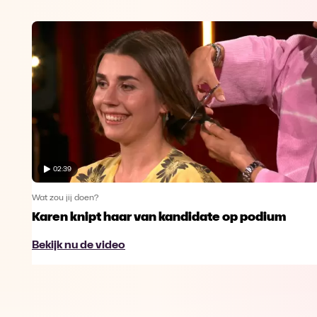
02:39
Wat zou jij doen?
Karen knipt haar van kandidate op podium
Bekijk nu de video