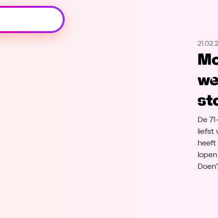
Oeps, browser niet ondersteund
21.02.
Voor je onze programma's gaat ontdekken,
Mo
best je browser updaten of hieronder één
van de ondersteunde browsers
we
downloaden.
st
Google Chrome
Download
De 71-
Firefox
Download
liefst
heeft 
lopen
Safari
Download
Doen?
Microsoft Edge
Download
Opera
Download