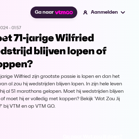
Ga naar
Aanmelden
2024
-
01:57
et 71-jarige Wilfried
dstrijd blijven lopen of
oppen?
jarige Wilfried zijn grootste passie is lopen en dan het
 van al zou hij wedstrijden blijven lopen. In zijn hele leven
hij al 51 marathons gelopen. Moet hij wedstrijden blijven
 of moet hij er volledig met kappen? Bekijk 'Wat Zou Jij
' bij VTM en op VTM GO.
Ga naar Wat zou jij doen?