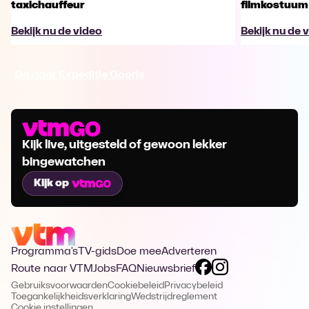
taxichauffeur
filmkostuum
Bekijk nu de video
Bekijk nu de 
Ga naar Expeditie Gooris
Kijk live, uitgesteld of gewoon lekker
bingewatchen
Kijk op
Programma's
TV-gids
Doe mee
Adverteren
Route naar VTM
Jobs
FAQ
Nieuwsbrief
Gebruiksvoorwaarden
Cookiebeleid
Privacybeleid
Toegankelijkheidsverklaring
Wedstrijdreglement
Cookie instellingen