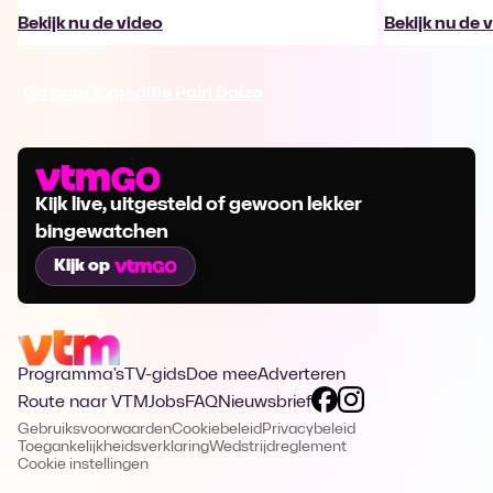
Bekijk nu de video
Bekijk nu de 
Ga naar Expeditie Pairi Daiza
Kijk live, uitgesteld of gewoon lekker
bingewatchen
Kijk op
Programma's
TV-gids
Doe mee
Adverteren
Route naar VTM
Jobs
FAQ
Nieuwsbrief
Gebruiksvoorwaarden
Cookiebeleid
Privacybeleid
Toegankelijkheidsverklaring
Wedstrijdreglement
Cookie instellingen