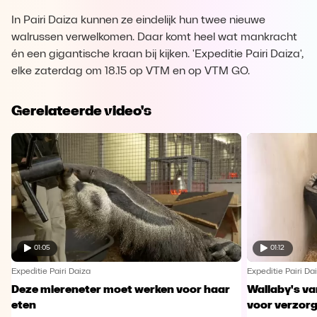
In Pairi Daiza kunnen ze eindelijk hun twee nieuwe
walrussen verwelkomen. Daar komt heel wat mankracht
én een gigantische kraan bij kijken. 'Expeditie Pairi Daiza',
elke zaterdag om 18.15 op VTM en op VTM GO.
Gerelateerde video's
01:05
01:12
Expeditie Pairi Daiza
Expeditie Pairi Da
Deze miereneter moet werken voor haar
Wallaby's va
eten
voor verzor