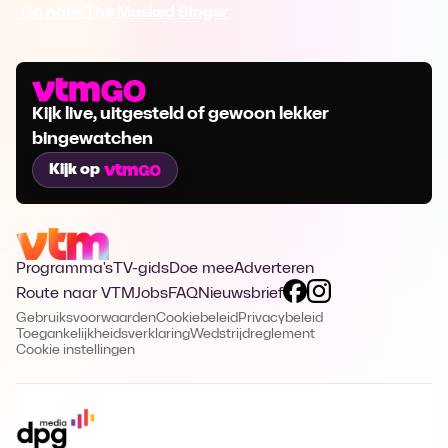
Ga naar The Masked Singer
Kijk live, uitgesteld of gewoon lekker
bingewatchen
Kijk op
Programma's
TV-gids
Doe mee
Adverteren
Route naar VTM
Jobs
FAQ
Nieuwsbrief
Gebruiksvoorwaarden
Cookiebeleid
Privacybeleid
Toegankelijkheidsverklaring
Wedstrijdreglement
Cookie instellingen