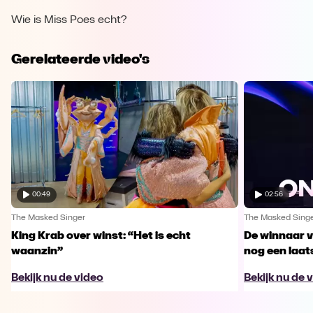
Wie is Miss Poes echt?
Gerelateerde video's
00:49
02:56
The Masked Singer
The Masked Sing
King Krab over winst: “Het is echt
De winnaar 
waanzin”
nog een laa
Bekijk nu de video
Bekijk nu de 