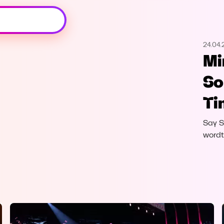
Oeps, browser niet ondersteund
24.04.
Voor je onze programma's gaat ontdekken,
Mi
best je browser updaten of hieronder één
van de ondersteunde browsers
So
downloaden.
Ti
Google Chrome
Download
Say S
Firefox
Download
wordt
Safari
Download
Microsoft Edge
Download
Opera
Download