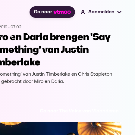
Ga naar
Aanmelden
2019
-
07:02
ro en Daria brengen 'Say
mething' van Justin
mberlake
omething' van Justin Timberlake en Chris Stapleton
 gebracht door Miro en Daria.
Ga naar The Voice van Vlaanderen