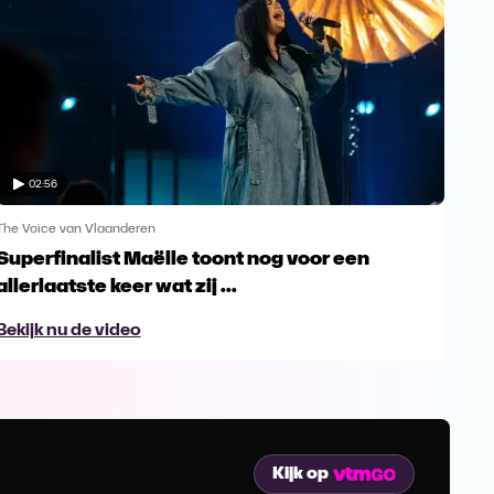
02:56
The Voice van Vlaanderen
The 
Superfinalist Maëlle toont nog voor een
Het
allerlaatste keer wat zij ...
Vl
Bekijk nu de video
Bek
Kijk op