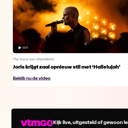
03:11
The Voice van Vlaanderen
Joris krijgt zaal opnieuw stil met ‘Hallelujah’
Bekijk nu de video
Kijk live, uitgesteld of gewoon