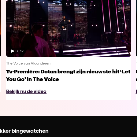
03:42
The Voice van Vlaanderen
Tv-Première: Dotan brengt zijn nieuwste hit ‘Let
You Go’ in The Voice
Bekijk nu de video
 lekker bingewatchen