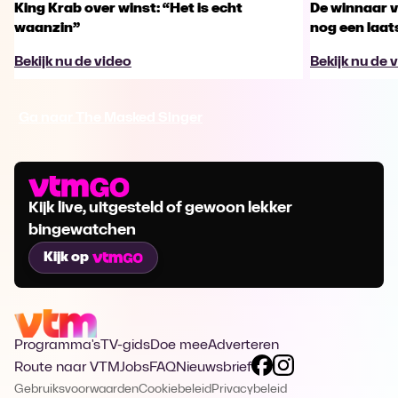
King Krab over winst: “Het is echt
De winnaar 
waanzin”
nog een laa
Bekijk nu de video
Bekijk nu de 
Ga naar The Masked Singer
Kijk live, uitgesteld of gewoon lekker
bingewatchen
Kijk op
Programma's
TV-gids
Doe mee
Adverteren
Route naar VTM
Jobs
FAQ
Nieuwsbrief
Gebruiksvoorwaarden
Cookiebeleid
Privacybeleid