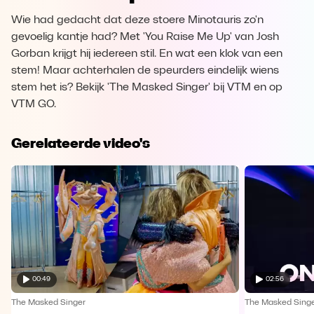
Wie had gedacht dat deze stoere Minotauris zo'n
gevoelig kantje had? Met 'You Raise Me Up' van Josh
Gorban krijgt hij iedereen stil. En wat een klok van een
stem! Maar achterhalen de speurders eindelijk wiens
stem het is? Bekijk 'The Masked Singer' bij VTM en op
VTM GO.
Gerelateerde video's
00:49
02:56
The Masked Singer
The Masked Sing