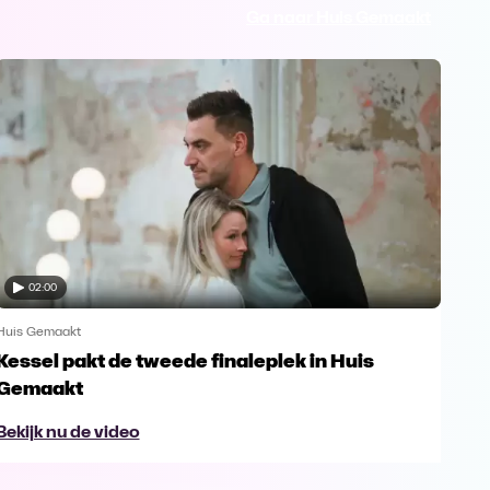
Ga naar Huis Gemaakt
02:00
Huis Gemaakt
Huis
Kessel pakt de tweede finaleplek in Huis
De 
Gemaakt
Bek
Bekijk nu de video