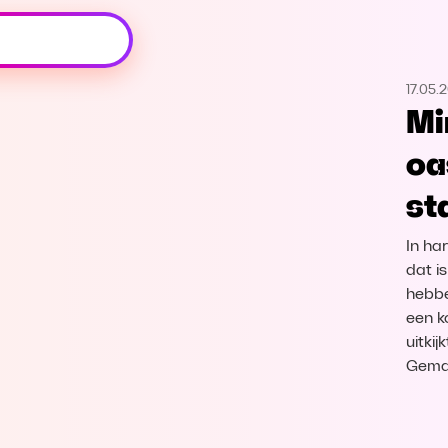
Oeps, browser niet ondersteund
17.05.
Voor je onze programma's gaat ontdekken,
Mi
best je browser updaten of hieronder één
van de ondersteunde browsers
oa
downloaden.
st
Google Chrome
Download
In har
Firefox
Download
dat i
hebben
een k
Safari
Download
uitki
Gema
Microsoft Edge
Download
Opera
Download