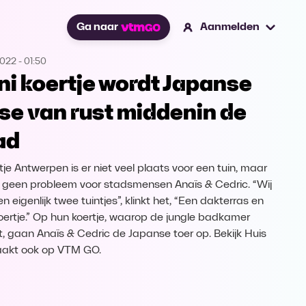
Ga naar
Aanmelden
2022
-
01:50
ni koertje wordt Japanse
se van rust middenin de
ad
tje Antwerpen is er niet veel plaats voor een tuin, maar
s geen probleem voor stadsmensen Anaïs & Cedric. “Wij
 eigenlijk twee tuintjes”, klinkt het, “Een dakterras en
oertje.” Op hun koertje, waarop de jungle badkamer
jkt, gaan Anaïs & Cedric de Japanse toer op. Bekijk Huis
akt ook op VTM GO.