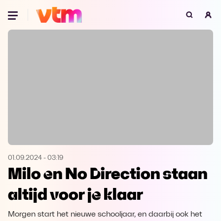
Oeps, browser niet ondersteund
Voor je onze programma's gaat ontdekken,
best je browser updaten of hieronder één
van de ondersteunde browsers
downloaden.
Google Chrome
Download
Firefox
Download
Safari
Download
01.09.2024
-
03:19
Milo en No Direction staan
Microsoft Edge
Download
altijd voor je klaar
Opera
Download
Morgen start het nieuwe schooljaar, en daarbij ook het