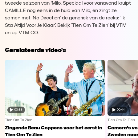
tweede seizoen van ‘Milo’. Speciaal voor vanavond kruipt
CAMILLE nog eens in de huid van Milo, en zingt ze
samen met ‘No Direction’ de generiek van de reeks: ‘Ik
Sta Altijd Voor Je Klaar’. Bekijk 'Tien Om Te Zien' bij VTM
en op VTM GO.
Gerelateerde video's
03:38
00:44
Tien Om Te Zien
Tien Om Te Zien
Zingende Beau Coppens voor het eerst in
Camera’s vo
Tien Om Te Zien
Zweden naar 