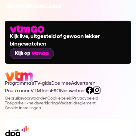
Ga naar Blind Getrouwd
Kijk live, uitgesteld of gewoon lekker
bingewatchen
Kijk op
Programma's
TV-gids
Doe mee
Adverteren
Route naar VTM
Jobs
FAQ
Nieuwsbrief
Gebruiksvoorwaarden
Cookiebeleid
Privacybeleid
Toegankelijkheidsverklaring
Wedstrijdreglement
Cookie instellingen