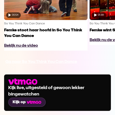
00:54
01:39
So You Think You Can Dance
So You Think You
Femke stoot haar hoofd in So You Think
Femke wint 
You Can Dance
Bekijk nu de 
Bekijk nu de video
Ga naar So You Think You Can Dance
Kijk live, uitgesteld of gewoon lekker
bingewatchen
Kijk op