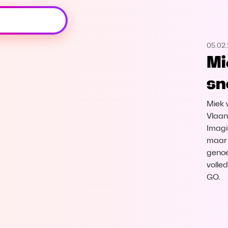
Oeps, browser niet ondersteund
05.02.
Voor je onze programma's gaat ontdekken,
Mi
best je browser updaten of hieronder één
van de ondersteunde browsers
sn
downloaden.
Miek 
Google Chrome
Download
Vlaan
Imagi
Firefox
Download
maar 
genoe
Safari
Download
volle
GO.
Microsoft Edge
Download
Opera
Download