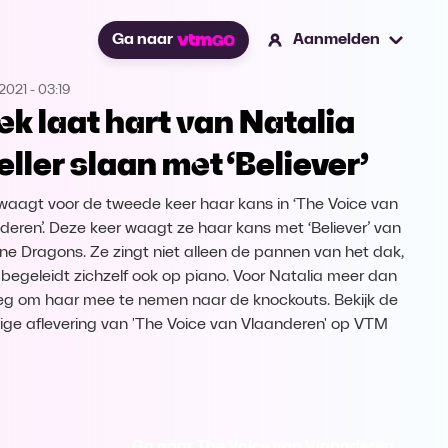
Ga naar
Aanmelden
2021
-
03:19
ek laat hart van Natalia
eller slaan met ‘Believer’
waagt voor de tweede keer haar kans in ‘The Voice van
deren’. Deze keer waagt ze haar kans met ‘Believer’ van
ne Dragons. Ze zingt niet alleen de pannen van het dak,
begeleidt zichzelf ook op piano. Voor Natalia meer dan
g om haar mee te nemen naar de knockouts. Bekijk de
dige aflevering van 'The Voice van Vlaanderen' op VTM
Ga naar The Voice van Vlaanderen