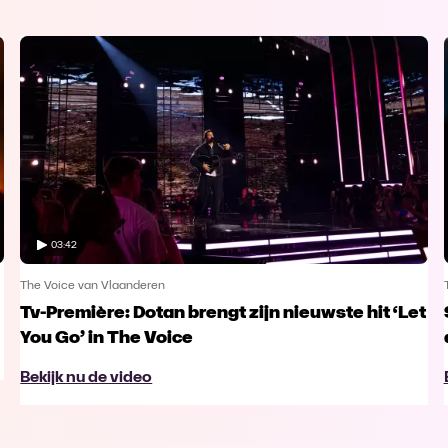
03:42
The Voice van Vlaanderen
Tv-Première: Dotan brengt zijn nieuwste hit ‘Let
You Go’ in The Voice
Bekijk nu de video