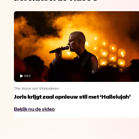
03:11
The Voice van Vlaanderen
Joris krijgt zaal opnieuw stil met ‘Hallelujah’
Bekijk nu de video