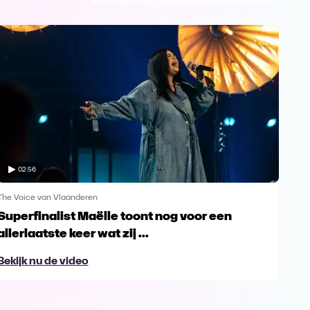
02:56
The Voice van Vlaanderen
The 
Superfinalist Maëlle toont nog voor een
Het
allerlaatste keer wat zij ...
Vl
Bekijk nu de video
Bek