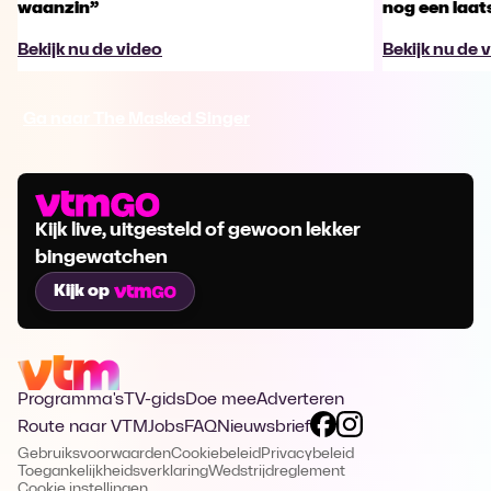
waanzin”
nog een laa
Bekijk nu de video
Bekijk nu de 
Ga naar The Masked Singer
Kijk live, uitgesteld of gewoon lekker
bingewatchen
Kijk op
Programma's
TV-gids
Doe mee
Adverteren
Route naar VTM
Jobs
FAQ
Nieuwsbrief
Gebruiksvoorwaarden
Cookiebeleid
Privacybeleid
Toegankelijkheidsverklaring
Wedstrijdreglement
Cookie instellingen