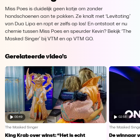
Miss Poes is duidelijk geen katje om zonder
handschoenen aan te pakken. Ze knalt met ‘Levitating’
van Dua Lipa en rapt er zelfs op los! En ontstaat er nu
chemie tussen Miss Poes en speurder Kevin? Bekijk ‘The
Masked Singer’ bij VTM en op VTM GO.
Gerelateerde video's
00:49
02:56
The Masked Singer
The Masked Sing
King Krab over winst: “Het is echt
De winnaar 