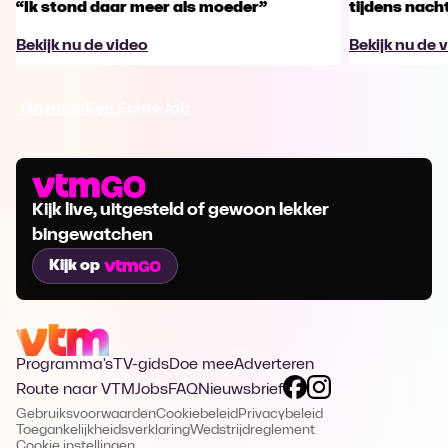
“Ik stond daar meer als moeder”
tijdens nachts
Bekijk nu de video
Bekijk nu de 
Ga naar Een Echte Job
Kijk live, uitgesteld of gewoon lekker
bingewatchen
Kijk op
Programma's
TV-gids
Doe mee
Adverteren
Route naar VTM
Jobs
FAQ
Nieuwsbrief
Gebruiksvoorwaarden
Cookiebeleid
Privacybeleid
Toegankelijkheidsverklaring
Wedstrijdreglement
Cookie instellingen