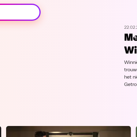
Oeps, browser niet ondersteund
22.02
Voor je onze programma's gaat ontdekken,
Me
best je browser updaten of hieronder één
van de ondersteunde browsers
Wi
downloaden.
Winni
Google Chrome
Download
trouw
het n
Firefox
Download
Getro
Safari
Download
Microsoft Edge
Download
Opera
Download