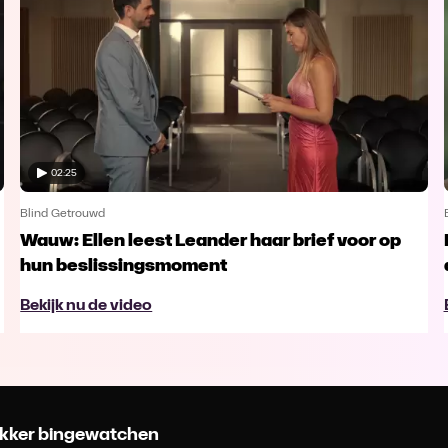
02:25
Blind Getrouwd
Wauw: Ellen leest Leander haar brief voor op
hun beslissingsmoment
Bekijk nu de video
 lekker bingewatchen