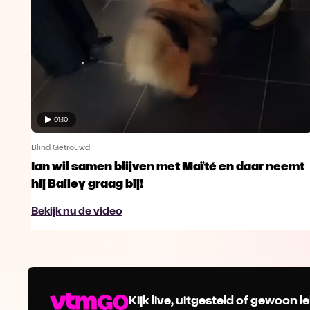
01:10
Blind Getrouwd
Ian wil samen blijven met Maïté en daar neemt
hij Bailey graag bij!
Bekijk nu de video
Kijk live, uitgesteld of gewoon