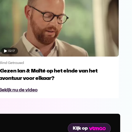
02:17
Blind Getrouwd
Blin
Kiezen Ian & Maïté op het einde van het
Ga 
avontuur voor elkaar?
en s
Bekijk nu de video
Bek
Kijk op