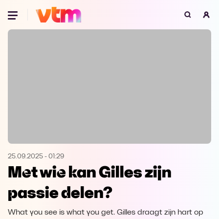
Oeps, browser niet ondersteund
Voor je onze programma's gaat ontdekken,
best je browser updaten of hieronder één
van de ondersteunde browsers
downloaden.
Google Chrome
Download
Firefox
Download
Safari
Download
25.09.2025
-
01:29
Met wie kan Gilles zijn
Microsoft Edge
Download
passie delen?
Opera
Download
What you see is what you get. Gilles draagt zijn hart op