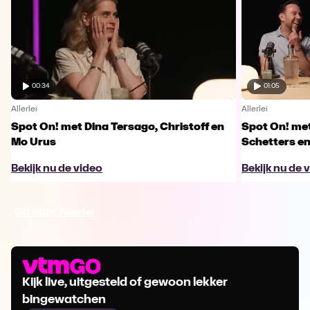
00:34
01:05
Allerlei
Allerlei
Spot On! met Dina Tersago, Christoff en
Spot On! me
Mo Urus
Schetters en
Bekijk nu de video
Bekijk nu de 
Ga naar Allerlei
Kijk live, uitgesteld of gewoon lekker
bingewatchen