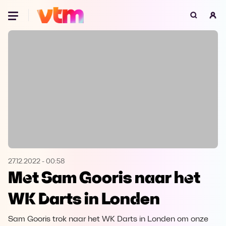
Oeps, browser niet ondersteund
Voor je onze programma's gaat ontdekken,
best je browser updaten of hieronder één
van de ondersteunde browsers
downloaden.
Google Chrome
Download
Firefox
Download
Safari
Download
27.12.2022
-
00:58
Met Sam Gooris naar het
Microsoft Edge
Download
WK Darts in Londen
Opera
Download
Sam Gooris trok naar het WK Darts in Londen om onze