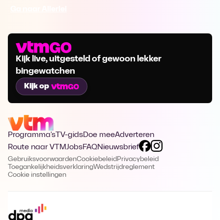
Ga naar Allerlei
Kijk live, uitgesteld of gewoon lekker
bingewatchen
Kijk op
Programma's
TV-gids
Doe mee
Adverteren
Route naar VTM
Jobs
FAQ
Nieuwsbrief
Gebruiksvoorwaarden
Cookiebeleid
Privacybeleid
Toegankelijkheidsverklaring
Wedstrijdreglement
Cookie instellingen