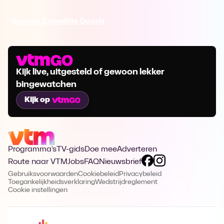
Ga naar Expeditie Gooris
Kijk live, uitgesteld of gewoon lekker
bingewatchen
Kijk op
Programma's
TV-gids
Doe mee
Adverteren
Route naar VTM
Jobs
FAQ
Nieuwsbrief
Gebruiksvoorwaarden
Cookiebeleid
Privacybeleid
Toegankelijkheidsverklaring
Wedstrijdreglement
Cookie instellingen