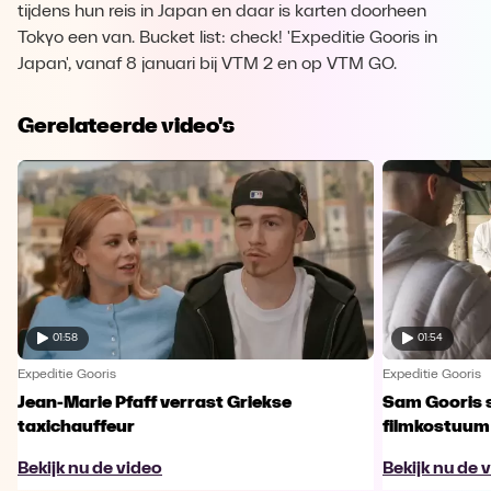
tijdens hun reis in Japan en daar is karten doorheen
Tokyo een van. Bucket list: check! 'Expeditie Gooris in
Japan', vanaf 8 januari bij VTM 2 en op VTM GO.
Gerelateerde video's
01:58
01:54
Expeditie Gooris
Expeditie Gooris
Jean-Marie Pfaff verrast Griekse
Sam Gooris sc
taxichauffeur
filmkostuum
Bekijk nu de video
Bekijk nu de 