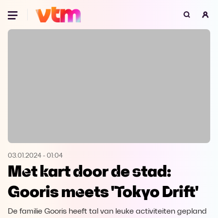
Oeps, browser niet ondersteund
Voor je onze programma's gaat ontdekken,
best je browser updaten of hieronder één
van de ondersteunde browsers
downloaden.
Google Chrome
Download
Firefox
Download
Safari
Download
03.01.2024
-
01:04
Met kart door de stad:
Microsoft Edge
Download
Gooris meets 'Tokyo Drift'
Opera
Download
De familie Gooris heeft tal van leuke activiteiten gepland