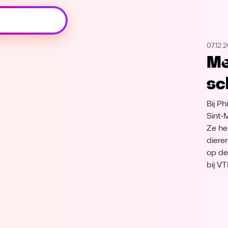
Oeps, browser niet ondersteund
07.12.
Voor je onze programma's gaat ontdekken,
Me
best je browser updaten of hieronder één
van de ondersteunde browsers
sc
downloaden.
Bij P
Google Chrome
Download
Sint-
Ze he
Firefox
Download
diere
op de
Safari
Download
bij V
Microsoft Edge
Download
Opera
Download