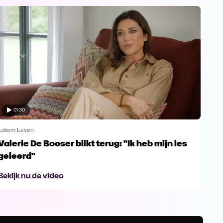
01:30
Latem Leven
Late
Valerie De Booser blikt terug: "Ik heb mijn les
De 
geleerd"
Bek
Bekijk nu de video