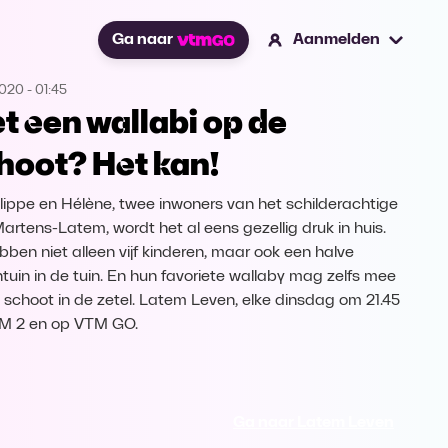
Ga naar
Aanmelden
2020
-
01:45
t een wallabi op de
hoot? Het kan!
hilippe en Hélène, twee inwoners van het schilderachtige
Martens-Latem, wordt het al eens gezellig druk in huis.
bben niet alleen vijf kinderen, maar ook een halve
ntuin in de tuin. En hun favoriete wallaby mag zelfs mee
 schoot in de zetel. Latem Leven, elke dinsdag om 21.45
TM 2 en op VTM GO.
Ga naar Latem Leven