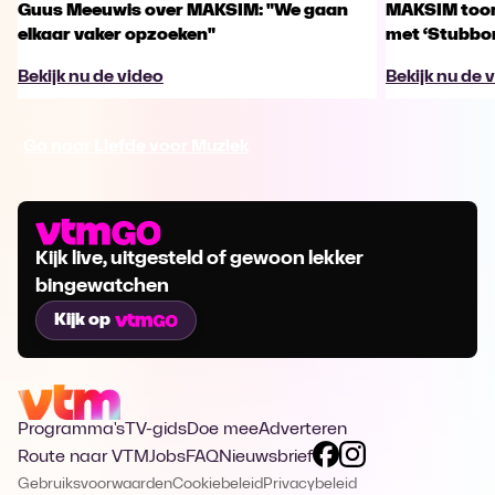
Guus Meeuwis over MAKSIM: "We gaan
MAKSIM toont
elkaar vaker opzoeken"
met ‘Stubbo
Bekijk nu de video
Bekijk nu de 
Ga naar Liefde voor Muziek
Kijk live, uitgesteld of gewoon lekker
bingewatchen
Kijk op
Programma's
TV-gids
Doe mee
Adverteren
Route naar VTM
Jobs
FAQ
Nieuwsbrief
Gebruiksvoorwaarden
Cookiebeleid
Privacybeleid