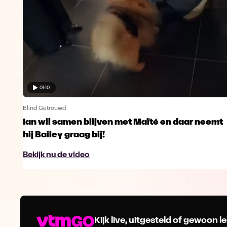
01:10
Blind Getrouwd
Ian wil samen blijven met Maïté en daar neemt
hij Bailey graag bij!
Bekijk nu de video
Kijk live, uitgesteld of gewoon