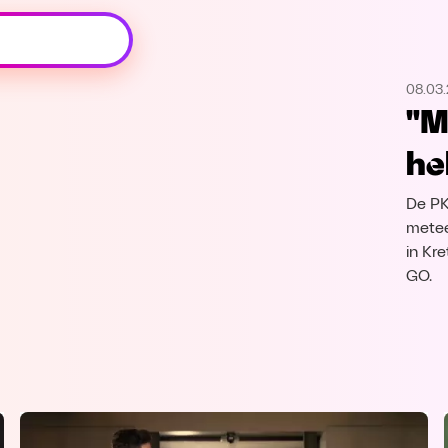
Oeps, browser niet ondersteund
08.03.
Voor je onze programma's gaat ontdekken,
"M
best je browser updaten of hieronder één
van de ondersteunde browsers
he
downloaden.
De PK
Google Chrome
Download
metee
in Kr
Firefox
Download
GO.
Safari
Download
Microsoft Edge
Download
Opera
Download