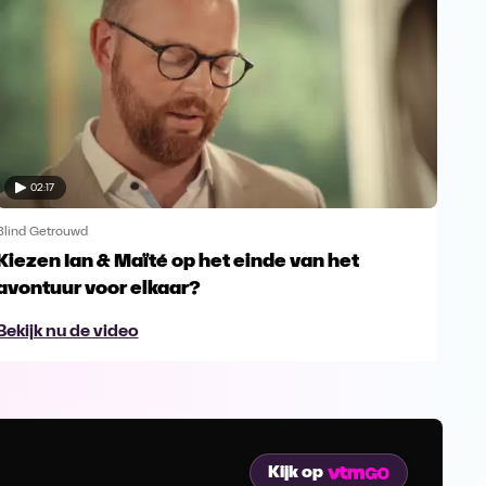
02:17
Blind Getrouwd
Blin
Kiezen Ian & Maïté op het einde van het
Ga 
avontuur voor elkaar?
en s
Bekijk nu de video
Bek
Kijk op