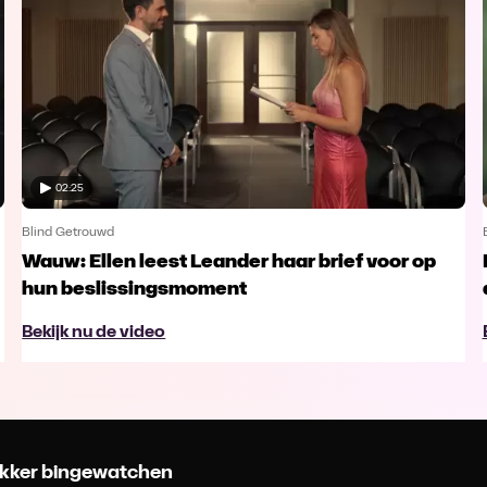
02:25
Blind Getrouwd
Wauw: Ellen leest Leander haar brief voor op
hun beslissingsmoment
Bekijk nu de video
 lekker bingewatchen