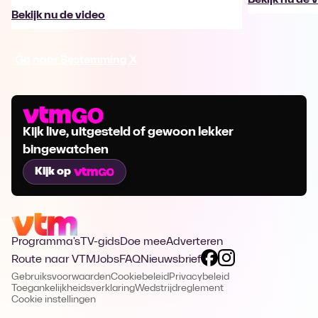
Bekijk nu de video
Ga naar Bestemming X
Kijk live, uitgesteld of gewoon lekker
bingewatchen
Kijk op
Programma's
TV-gids
Doe mee
Adverteren
Route naar VTM
Jobs
FAQ
Nieuwsbrief
Gebruiksvoorwaarden
Cookiebeleid
Privacybeleid
Toegankelijkheidsverklaring
Wedstrijdreglement
Cookie instellingen