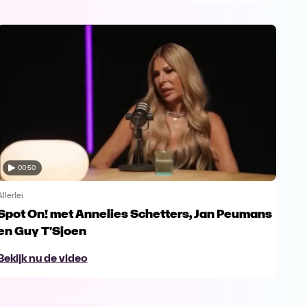
00:50
Allerlei
Allerl
Spot On! met Annelies Schetters, Jan Peumans
Spo
en Guy T'Sjoen
Ur
Bekijk nu de video
Bek