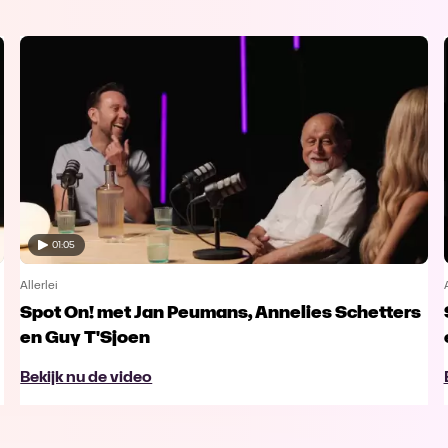
01:05
Allerlei
Spot On! met Jan Peumans, Annelies Schetters
en Guy T'Sjoen
Bekijk nu de video