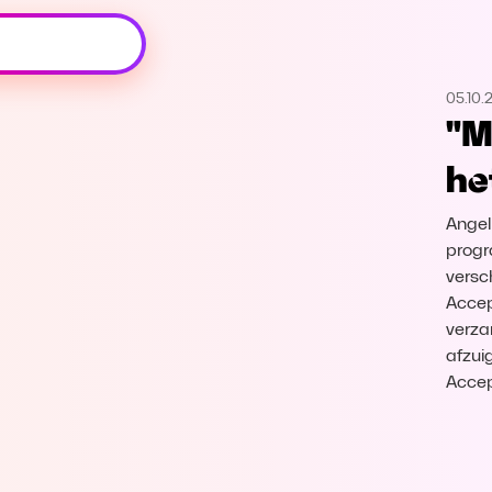
Oeps, browser niet ondersteund
05.10.
Voor je onze programma's gaat ontdekken,
"M
best je browser updaten of hieronder één
van de ondersteunde browsers
het
downloaden.
Angel
Google Chrome
Download
progr
versc
Firefox
Download
Accep
verza
Safari
Download
afzui
Accep
Microsoft Edge
Download
Opera
Download