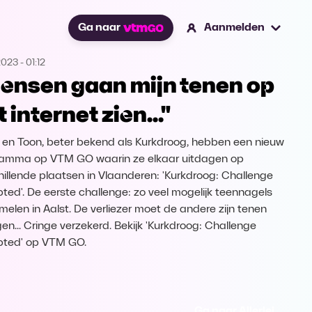
Ga naar
Aanmelden
2023
-
01:12
ensen gaan mijn tenen op
 internet zien..."
 en Toon, beter bekend als Kurkdroog, hebben een nieuw
amma op VTM GO waarin ze elkaar uitdagen op
hillende plaatsen in Vlaanderen: 'Kurkdroog: Challenge
ted'. De eerste challenge: zo veel mogelijk teennagels
melen in Aalst. De verliezer moet de andere zijn tenen
gen... Cringe verzekerd. Bekijk 'Kurkdroog: Challenge
ted' op VTM GO.
Ga naar Allerlei