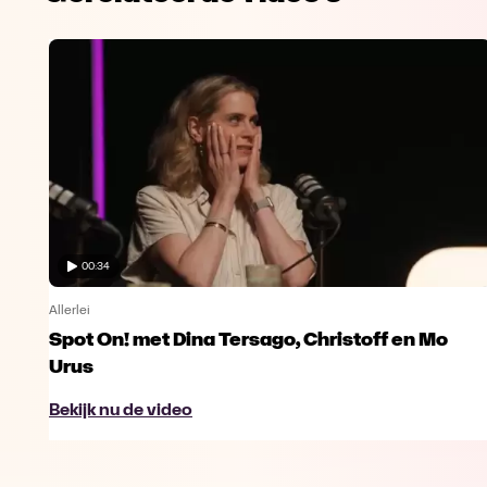
00:34
Allerlei
Spot On! met Dina Tersago, Christoff en Mo
Urus
Bekijk nu de video