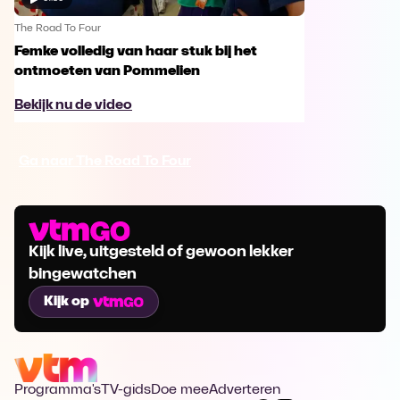
The Road To Four
Femke volledig van haar stuk bij het
ontmoeten van Pommelien
Bekijk nu de video
Ga naar The Road To Four
Kijk live, uitgesteld of gewoon lekker
bingewatchen
Kijk op
Programma's
TV-gids
Doe mee
Adverteren