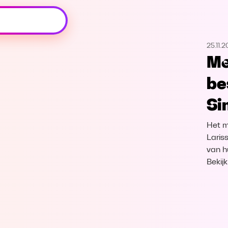
Oeps, browser niet ondersteund
25.11.
Voor je onze programma's gaat ontdekken,
Me
best je browser updaten of hieronder één
van de ondersteunde browsers
be
downloaden.
Si
Google Chrome
Download
Het m
Firefox
Download
Laris
van h
Bekij
Safari
Download
Microsoft Edge
Download
Opera
Download