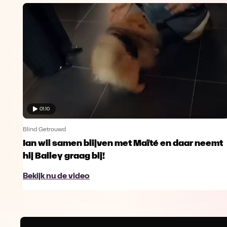
01:10
Blind Getrouwd
Ian wil samen blijven met Maïté en daar neemt
hij Bailey graag bij!
Bekijk nu de video