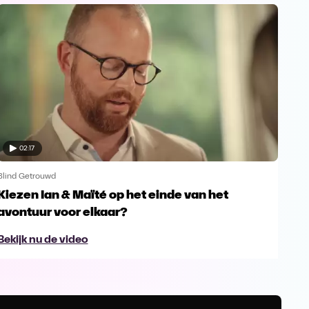
02:17
Blind Getrouwd
Blin
Kiezen Ian & Maïté op het einde van het
Ga 
avontuur voor elkaar?
en s
Bekijk nu de video
Bek