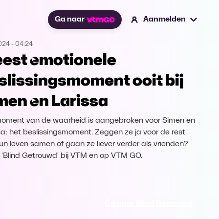
Ga naar
Aanmelden
2024
-
04:24
est emotionele
slissingsmoment ooit bij
men en Larissa
oment van de waarheid is aangebroken voor Simen en
sa: het beslissingsmoment. Zeggen ze ja voor de rest
un leven samen of gaan ze liever verder als vrienden?
k 'Blind Getrouwd' bij VTM en op VTM GO.
Ga naar Blind Getrouwd