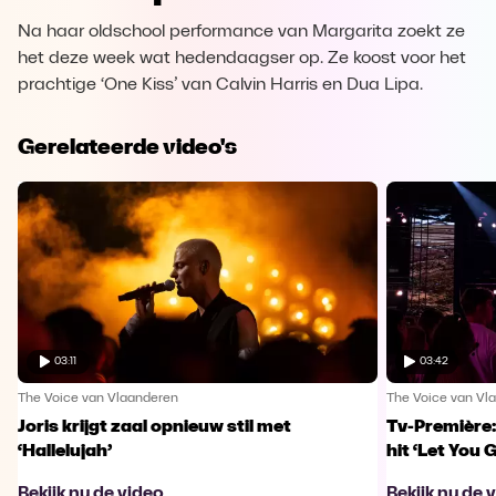
Na haar oldschool performance van Margarita zoekt ze
het deze week wat hedendaagser op. Ze koost voor het
prachtige ‘One Kiss’ van Calvin Harris en Dua Lipa.
Gerelateerde video's
03:11
03:42
The Voice van Vlaanderen
The Voice van Vl
Joris krijgt zaal opnieuw stil met
Tv-Première:
‘Hallelujah’
hit ‘Let You 
Bekijk nu de video
Bekijk nu de 