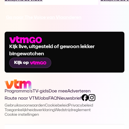
Ga naar The Voice van Vlaanderen
Kijk live, uitgesteld of gewoon lekker
bingewatchen
Kijk op
Programma's
TV-gids
Doe mee
Adverteren
Route naar VTM
Jobs
FAQ
Nieuwsbrief
Gebruiksvoorwaarden
Cookiebeleid
Privacybeleid
Toegankelijkheidsverklaring
Wedstrijdreglement
Cookie instellingen