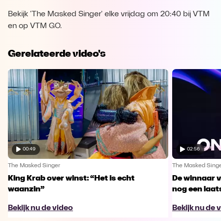
Bekijk 'The Masked Singer' elke vrijdag om 20:40 bij VTM
en op VTM GO.
Gerelateerde video's
00:49
02:56
The Masked Singer
The Masked Sing
King Krab over winst: “Het is echt
De winnaar 
waanzin”
nog een laa
Bekijk nu de video
Bekijk nu de 