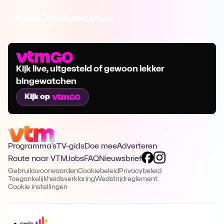
Ga naar The Masked Singer
Kijk live, uitgesteld of gewoon lekker
bingewatchen
Kijk op
Programma's
TV-gids
Doe mee
Adverteren
Route naar VTM
Jobs
FAQ
Nieuwsbrief
Gebruiksvoorwaarden
Cookiebeleid
Privacybeleid
Toegankelijkheidsverklaring
Wedstrijdreglement
Cookie instellingen