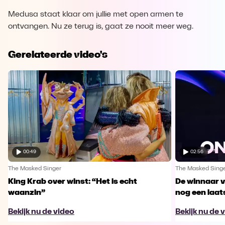
Medusa staat klaar om jullie met open armen te
ontvangen. Nu ze terug is, gaat ze nooit meer weg.
Gerelateerde video's
00:49
02:56
The Masked Singer
The Masked Sing
King Krab over winst: “Het is echt
De winnaar 
waanzin”
nog een laa
Bekijk nu de video
Bekijk nu de 