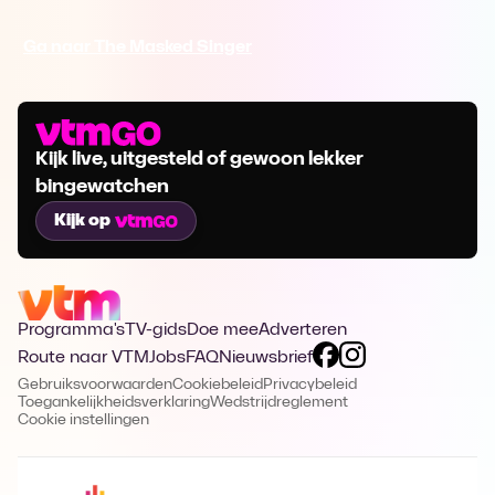
Ga naar The Masked Singer
Kijk live, uitgesteld of gewoon lekker
bingewatchen
Kijk op
Programma's
TV-gids
Doe mee
Adverteren
Route naar VTM
Jobs
FAQ
Nieuwsbrief
Gebruiksvoorwaarden
Cookiebeleid
Privacybeleid
Toegankelijkheidsverklaring
Wedstrijdreglement
Cookie instellingen