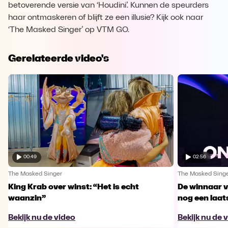
betoverende versie van ‘Houdini’. Kunnen de speurders
haar ontmaskeren of blijft ze een illusie? Kijk ook naar
‘The Masked Singer’ op VTM GO.
Gerelateerde video's
00:49
02:56
The Masked Singer
The Masked Sing
King Krab over winst: “Het is echt
De winnaar 
waanzin”
nog een laa
Bekijk nu de video
Bekijk nu de 