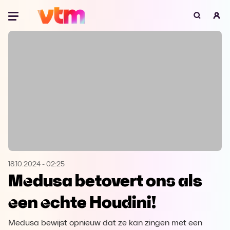
Oeps, browser niet ondersteund
Voor je onze programma's gaat ontdekken,
best je browser updaten of hieronder één
van de ondersteunde browsers
downloaden.
Google Chrome
Download
Firefox
Download
Safari
Download
18.10.2024
-
02:25
Medusa betovert ons als
Microsoft Edge
Download
een echte Houdini!
Opera
Download
Medusa bewijst opnieuw dat ze kan zingen met een