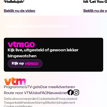
‘Hallelujah’
hit ‘Let You 
Bekijk nu de video
Bekijk nu de 
Ga naar The Voice van Vlaanderen
Kijk live, uitgesteld of gewoon lekker
bingewatchen
Kijk op
Programma's
TV-gids
Doe mee
Adverteren
Route naar VTM
Jobs
FAQ
Nieuwsbrief
Gebruiksvoorwaarden
Cookiebeleid
Privacybeleid
Toegankelijkheidsverklaring
Wedstrijdreglement
Cookie instellingen