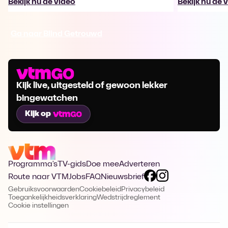
Bekijk nu de video
Bekijk nu de 
Ga naar Blind Getrouwd
Kijk live, uitgesteld of gewoon lekker
bingewatchen
Kijk op
Programma's
TV-gids
Doe mee
Adverteren
Route naar VTM
Jobs
FAQ
Nieuwsbrief
Gebruiksvoorwaarden
Cookiebeleid
Privacybeleid
Toegankelijkheidsverklaring
Wedstrijdreglement
Cookie instellingen