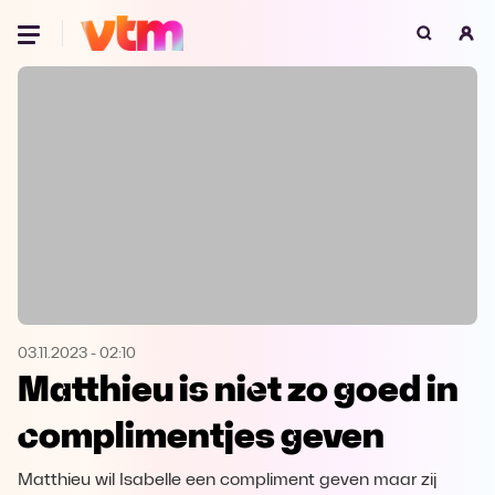
Oeps, browser niet ondersteund
Voor je onze programma's gaat ontdekken,
best je browser updaten of hieronder één
van de ondersteunde browsers
downloaden.
Google Chrome
Download
Firefox
Download
Safari
Download
03.11.2023
-
02:10
Matthieu is niet zo goed in
Microsoft Edge
Download
complimentjes geven
Opera
Download
Matthieu wil Isabelle een compliment geven maar zij