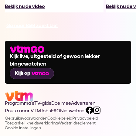
Bekijk nu de video
Bekijk nu de 
Ga naar B&B zoekt Lief
Kijk live, uitgesteld of gewoon lekker
bingewatchen
Kijk op
Programma's
TV-gids
Doe mee
Adverteren
Route naar VTM
Jobs
FAQ
Nieuwsbrief
Gebruiksvoorwaarden
Cookiebeleid
Privacybeleid
Toegankelijkheidsverklaring
Wedstrijdreglement
Cookie instellingen