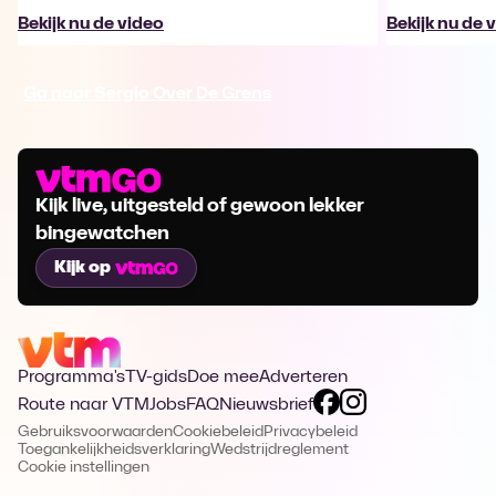
Bekijk nu de video
Bekijk nu de 
Ga naar Sergio Over De Grens
Kijk live, uitgesteld of gewoon lekker
bingewatchen
Kijk op
Programma's
TV-gids
Doe mee
Adverteren
Route naar VTM
Jobs
FAQ
Nieuwsbrief
Gebruiksvoorwaarden
Cookiebeleid
Privacybeleid
Toegankelijkheidsverklaring
Wedstrijdreglement
Cookie instellingen