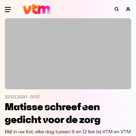
Oeps, browser niet ondersteund
Voor je onze programma's gaat ontdekken,
best je browser updaten of hieronder één
van de ondersteunde browsers
downloaden.
Google Chrome
Download
Firefox
Download
Safari
Download
23.03.2020
-
01:57
Matisse schreef een
Microsoft Edge
Download
gedicht voor de zorg
Opera
Download
Blijf in uw Kot, elke dag tussen 9 en 12 live bij VTM en VTM