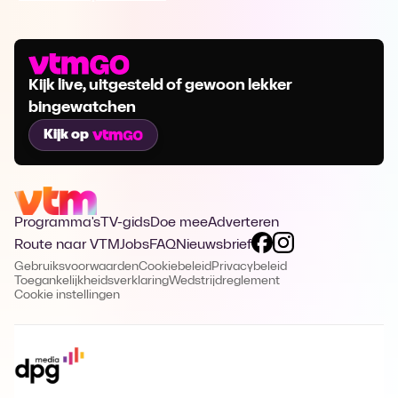
Kijk live, uitgesteld of gewoon lekker
bingewatchen
Kijk op
Programma's
TV-gids
Doe mee
Adverteren
Route naar VTM
Jobs
FAQ
Nieuwsbrief
Gebruiksvoorwaarden
Cookiebeleid
Privacybeleid
Toegankelijkheidsverklaring
Wedstrijdreglement
Cookie instellingen