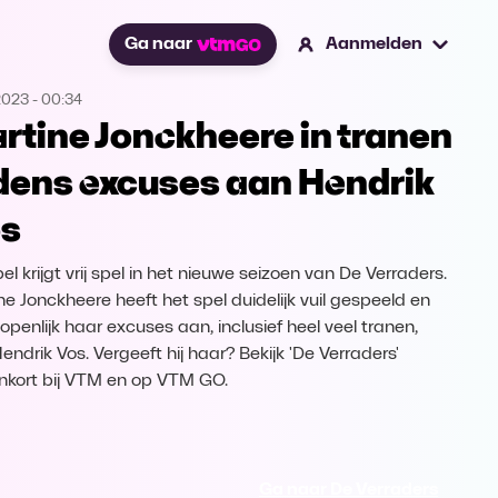
Ga naar
Aanmelden
2023
-
00:34
rtine Jonckheere in tranen
jdens excuses aan Hendrik
s
pel krijgt vrij spel in het nieuwe seizoen van De Verraders.
ne Jonckheere heeft het spel duidelijk vuil gespeeld en
openlijk haar excuses aan, inclusief heel veel tranen,
endrik Vos. Vergeeft hij haar? Bekijk 'De Verraders'
nkort bij VTM en op VTM GO.
Ga naar De Verraders