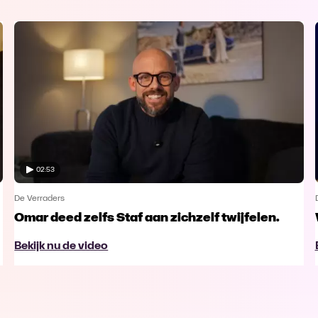
02:53
De Verraders
Omar deed zelfs Staf aan zichzelf twijfelen.
Bekijk nu de video