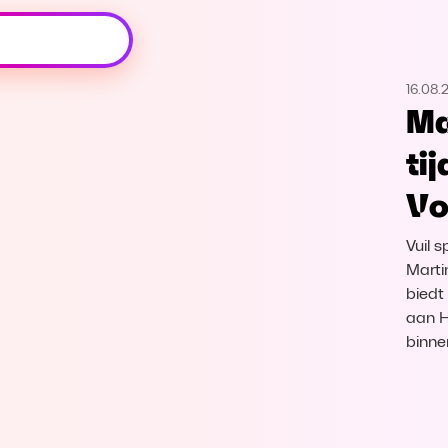
Oeps, browser niet ondersteund
16.08.
Voor je onze programma's gaat ontdekken,
Ma
best je browser updaten of hieronder één
van de ondersteunde browsers
ti
downloaden.
Vo
Google Chrome
Download
Vuil s
Firefox
Download
Marti
biedt 
aan H
Safari
Download
binne
Microsoft Edge
Download
Opera
Download