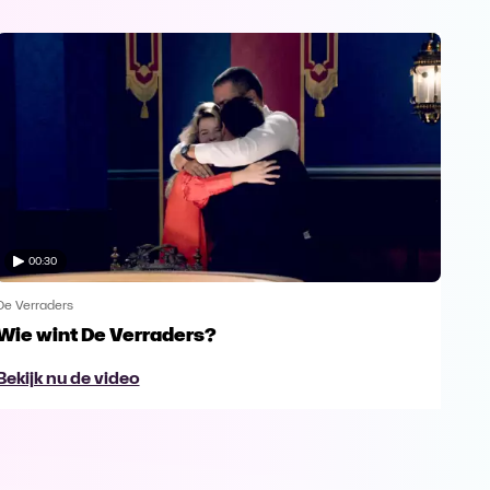
00:30
De Verraders
De V
Wie wint De Verraders?
Yan
Bekijk nu de video
Bek