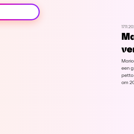
Oeps, browser niet ondersteund
17.11.2
Voor je onze programma's gaat ontdekken,
Ma
best je browser updaten of hieronder één
van de ondersteunde browsers
ve
downloaden.
Mario
Google Chrome
Download
een g
petto 
Firefox
Download
om 20
Safari
Download
Microsoft Edge
Download
Opera
Download