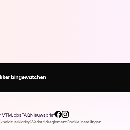
 lekker bingewatchen
r VTM
Jobs
FAQ
Nieuwsbrief
jkheidsverklaring
Wedstrijdreglement
Cookie instellingen