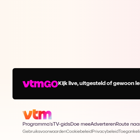
Kijk live, uitgesteld of gewoon
Programma's
TV-gids
Doe mee
Adverteren
Route naa
Gebruiksvoorwaarden
Cookiebeleid
Privacybeleid
Toegankeli