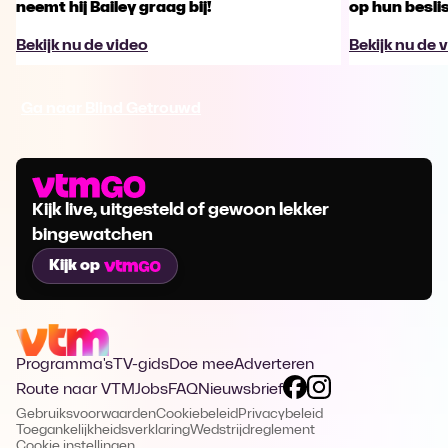
neemt hij Bailey graag bij!
op hun besl
Bekijk nu de video
Bekijk nu de 
Ga naar Blind Getrouwd
Kijk live, uitgesteld of gewoon lekker
bingewatchen
Kijk op
Programma's
TV-gids
Doe mee
Adverteren
Route naar VTM
Jobs
FAQ
Nieuwsbrief
Gebruiksvoorwaarden
Cookiebeleid
Privacybeleid
Toegankelijkheidsverklaring
Wedstrijdreglement
Cookie instellingen