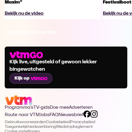
Maxim"
Festivalboot
Bekijk nu de video
Bekijk nu de 
Ga naar De Zomer Van
Kijk live, uitgesteld of gewoon lekker
bingewatchen
Kijk op
Programma's
TV-gids
Doe mee
Adverteren
Route naar VTM
Jobs
FAQ
Nieuwsbrief
Gebruiksvoorwaarden
Cookiebeleid
Privacybeleid
Toegankelijkheidsverklaring
Wedstrijdreglement
Cookie instellingen