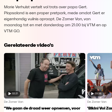
Marie Verhulst vertelt vol trots over papa Gert.
Plopsaland is een proper pretpark, mede omdat Gert er
eigenhandig vuilnis opraapt. De Zomer Van, van
maandag tot en met donderdag om 21.00 bij VTM en op
VTM GO.
Gerelateerde video's
02:21
03:38
De Zomer Van
De Zomer Van
"We gaan de draad weer opnemen, voor
'Bikini Vol Z