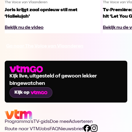
The Voice van Vlaanderen
The Voice van Vl
Joris krijgt zaal opnieuw stil met
Tv-Première:
‘Hallelujah’
hit ‘Let You 
Bekijk nu de video
Bekijk nu de 
Ga naar The Voice van Vlaanderen
Kijk live, uitgesteld of gewoon lekker
bingewatchen
Kijk op
Programma's
TV-gids
Doe mee
Adverteren
Route naar VTM
Jobs
FAQ
Nieuwsbrief