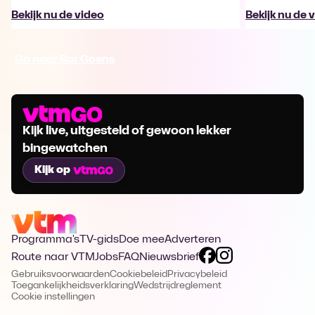
Bekijk nu de video
Bekijk nu de 
Ga naar Bar Goens
Kijk live, uitgesteld of gewoon lekker
bingewatchen
Kijk op
Programma's
TV-gids
Doe mee
Adverteren
Route naar VTM
Jobs
FAQ
Nieuwsbrief
Gebruiksvoorwaarden
Cookiebeleid
Privacybeleid
Toegankelijkheidsverklaring
Wedstrijdreglement
Cookie instellingen