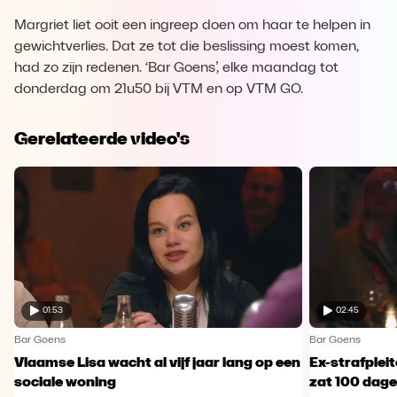
Margriet liet ooit een ingreep doen om haar te helpen in
gewichtverlies. Dat ze tot die beslissing moest komen,
had zo zijn redenen. ‘Bar Goens’, elke maandag tot
donderdag om 21u50 bij VTM en op VTM GO.
Gerelateerde video's
01:53
02:45
Bar Goens
Bar Goens
Vlaamse Lisa wacht al vijf jaar lang op een
Ex-strafplei
sociale woning
zat 100 dagen