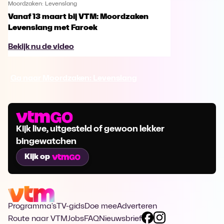
Moordzaken: Levenslang
Vanaf 13 maart bij VTM: Moordzaken
Levenslang met Faroek
Bekijk nu de video
Ga naar Moordzaken: Levenslang
Kijk live, uitgesteld of gewoon lekker
bingewatchen
Kijk op
Programma's
TV-gids
Doe mee
Adverteren
Route naar VTM
Jobs
FAQ
Nieuwsbrief