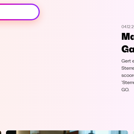
Oeps, browser niet ondersteund
04.12.
Voor je onze programma's gaat ontdekken,
Ma
best je browser updaten of hieronder één
van de ondersteunde browsers
Ga
downloaden.
Gert 
Google Chrome
Download
Sterr
scoor
Firefox
Download
'Ster
GO.
Safari
Download
Microsoft Edge
Download
Opera
Download