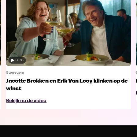
00:35
Sterregem
Jacotte Brokken en Erik Van Looy klinken op de
winst
Bekijk nu de video