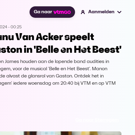
Ga naar
Aanmelden
2024
-
00:25
nu Van Acker speelt
ston in 'Belle en Het Beest'
en James houden aan de lopende band audities in
egem, voor de musical 'Belle en Het Beest'. Manon
de alvast de glansrol van Gaston. Ontdek het in
regem' iedere woensdag om 20:40 bij VTM en op VTM
Ga naar Sterregem