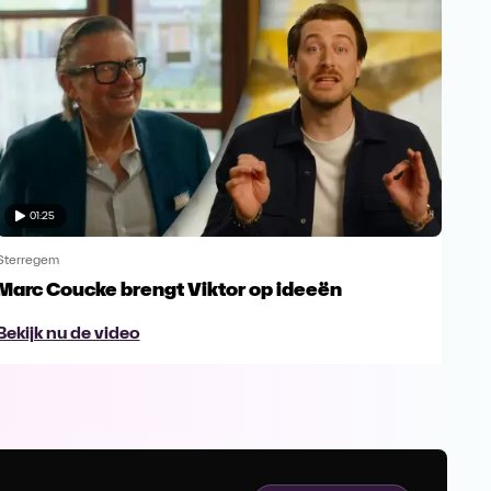
01:25
Sterregem
Ster
Marc Coucke brengt Viktor op ideeën
Fab
Bekijk nu de video
Bek