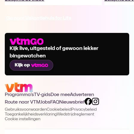
Ga naar Vakantiehuis for Life
Kijk live, uitgesteld of gewoon lekker
bingewatchen
Kijk op
Programma's
TV-gids
Doe mee
Adverteren
Route naar VTM
Jobs
FAQ
Nieuwsbrief
Gebruiksvoorwaarden
Cookiebeleid
Privacybeleid
Toegankelijkheidsverklaring
Wedstrijdreglement
Cookie instellingen