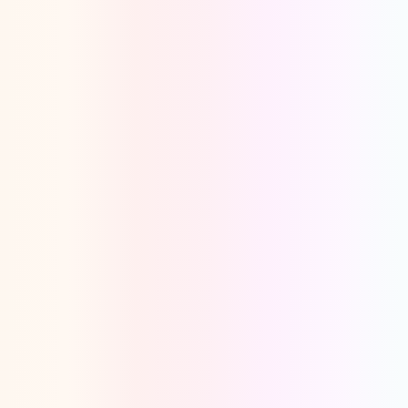
Oeps, browser niet ondersteund
Voor je onze programma's gaat ontdekken,
best je browser updaten of hieronder één
van de ondersteunde browsers
downloaden.
Google Chrome
Download
Firefox
Download
Safari
Download
Microsoft Edge
Download
Opera
Download